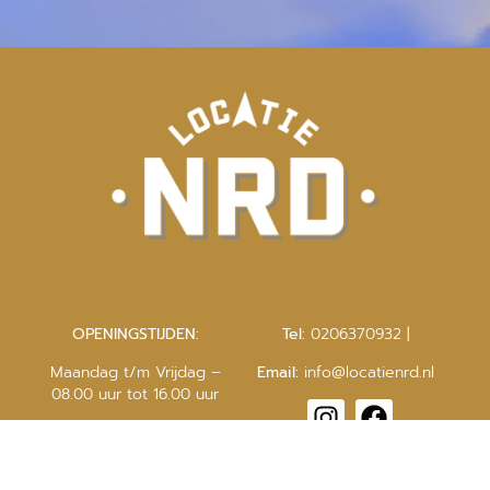
OPENINGSTIJDEN:
Tel:
0206370932
|
Maandag t/m Vrijdag –
Email:
info@locatienrd.nl
08.00 uur tot 16.00 uur
Address:
Asterweg 14 |
1031 HN Amsterdam